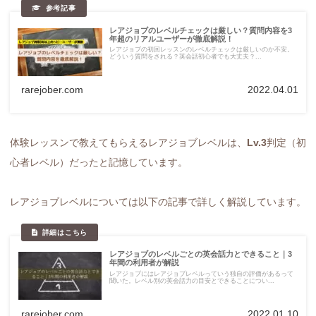
レアジョブのレベルチェックは厳しい？質問内容を3
年超のリアルユーザーが徹底解説！
レアジョブの初回レッスンのレベルチェックは厳しいのか不安。
どういう質問をされる？英会話初心者でも大丈夫？...
rarejober.com
2022.04.01
体験レッスンで教えてもらえるレアジョブレベルは、
Lv.3
判定（初
心者レベル）だったと記憶しています。
レアジョブレベルについては以下の記事で詳しく解説しています。
レアジョブのレベルごとの英会話力とできること｜3
年間の利用者が解説
レアジョブにはレアジョブレベルっていう独自の評価があるって
聞いた。レベル別の英会話力の目安とできることについ...
rarejober.com
2022.01.10