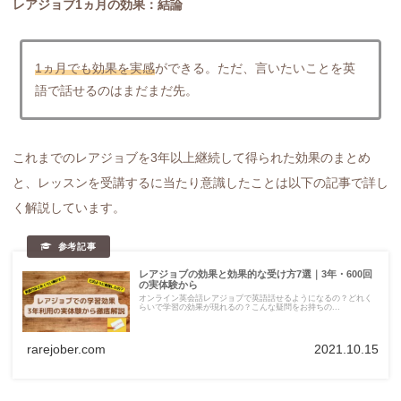
レアジョブ1ヵ月の効果：結論
1ヵ月でも効果を実感
ができる。ただ、言いたいことを英
語で話せるのはまだまだ先。
これまでのレアジョブを3年以上継続して得られた効果のまとめ
と、レッスンを受講するに当たり意識したことは以下の記事で詳し
く解説しています。
レアジョブの効果と効果的な受け方7選｜3年・600回
の実体験から
オンライン英会話レアジョブで英語話せるようになるの？どれく
らいで学習の効果が現れるの？こんな疑問をお持ちの...
rarejober.com
2021.10.15