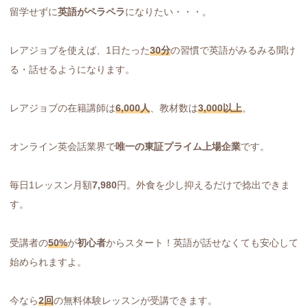
留学せずに
英語がペラペラ
になりたい・・・。
レアジョブを使えば、1日たった
30分
の習慣で英語がみるみる聞け
る・話せるようになります。
レアジョブの在籍講師は
6,000人
、教材数は
3,000以上
。
オンライン英会話業界で
唯一の東証プライム上場企業
です。
毎日1レッスン月額
7,980
円。外食を少し抑えるだけで捻出できま
す。
受講者の
50%
が
初心者
からスタート！英語が話せなくても安心して
始められますよ。
今なら
2回
の無料体験レッスンが受講できます。