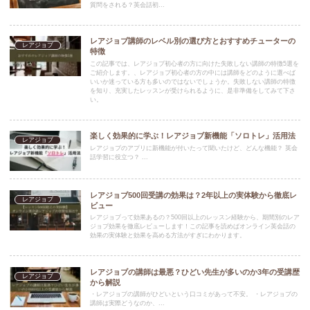
質問をされる？英会話初...
レアジョブ講師のレベル別の選び方とおすすめチューターの
レアジョブ
特徴
この記事では、レアジョブ初心者の方に向けた失敗しない講師の特徴5選を
ご紹介します。、レアジョブ初心者の方の中には講師をどのように選べば
いいか迷っている方も多いのではないでしょうか。失敗しない講師の特徴
を知り、充実したレッスンが受けられるように、是非準備をしてみて下さ
い。
楽しく効果的に学ぶ！レアジョブ新機能「ソロトレ」活用法
レアジョブ
レアジョブのアプリに新機能が付いたって聞いたけど、どんな機能？ 英会
話学習に役立つ？ ...
レアジョブ500回受講の効果は？2年以上の実体験から徹底レ
レアジョブ
ビュー
レアジョブって効果あるの？500回以上のレッスン経験から、期間別のレア
ジョブ効果を徹底レビューします！この記事を読めばオンライン英会話の
効果の実体験と効果を高める方法がすぎにわかります。
レアジョブの講師は最悪？ひどい先生が多いのか3年の受講歴
レアジョブ
から解説
・レアジョブの講師がひどいという口コミがあって不安。 ・レアジョブの
講師は実際どうなのか、...