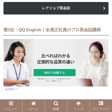
レアジョブ英会話
第2位：QQ English｜全員正社員のプロ英会話講師
公式HP
より
QQ Englishはフィリピンのセブ島を拠点に英会話サービスを提供
しています。
メニュー
ホーム
検索
トップ
サイドバー