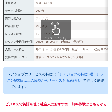
上場区分
東証一部上場
サービス開始
2007年
講師の出身国
フィリピン
在籍講師数
約6,000人
レッスン時間
1レッスン25分
スクロールできます
レッスン予約可能時間
06:00～25:00
まで（
5分前
まで予約可）
人気コース料金
毎日1レッスン月額6,380円（税込）（1レッスン当たり200円
無料体験レッスン
体験レッスン2回＆カウンセリング1回
レアジョブのサービスの特徴は「
レアジョブの特徴5選｜レッ
スン500回以上の経験からサービスを徹底解説
」で詳しく解説
しています。
ビジネスで英語を使う社会人におすすめ！無料体験はこちらから