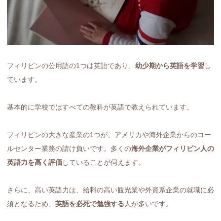
フィリピンの公用語の1つは英語であり、
幼少期から英語を学習
し
ています。
基本的に学校ではすべての教科が英語で教えられています。
フィリピンの大きな産業の1つが、アメリカや海外企業からのコー
ルセンター業務の請け負いです。多くの
海外企業がフィリピン人の
英語力を高く評価
していることが伺えます。
さらに、高い英語力は、給料の高い観光業や外資系企業の就職に必
須となるため、
英語を必死で勉強する
人が多いです。