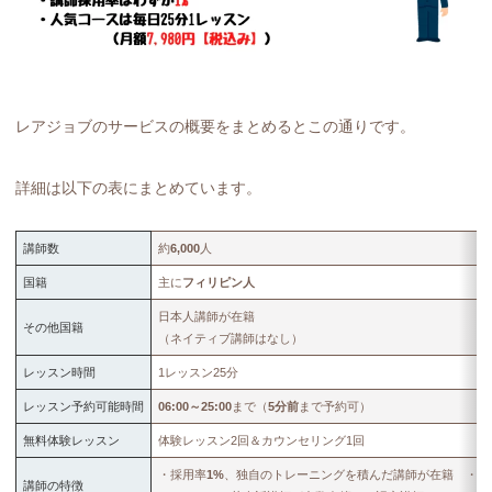
レアジョブのサービスの概要をまとめるとこの通りです。
詳細は以下の表にまとめています。
講師数
約
6,000
人
国籍
主に
フィリピン人
日本人講師が在籍
その他国籍
（ネイティブ講師はなし）
レッスン時間
1レッスン25分
レッスン予約可能時間
06:00～25:00
まで（
5分前
まで予約可）
無料体験レッスン
体験レッスン2回＆カウンセリング1回
・採用率
1%
、独自のトレーニングを積んだ講師が在籍 ・
フ
講師の特徴