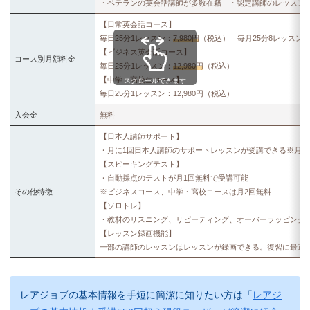
・ベテランの英会話講師が多数在籍 ・認定講師のレッスン
【日常英会話コース】
毎日25分1レッスン：
7,980円
（税込） 毎月25分8レッスン：4
【ビジネス英会話コース】
コース別月額料金
毎日25分1レッスン：
12,980円
（税込）
【中学・高校生コース】
スクロールできます
毎日25分1レッスン：12,980円（税込）
入会金
無料
【日本人講師サポート】
・月に1回日本人講師のサポートレッスンが受講できる※月8
【スピーキングテスト】
・自動採点のテストが月1回無料で受講可能
その他特徴
※ビジネスコース、中学・高校コースは月2回無料
【ソロトレ】
・教材のリスニング、リピーティング、オーバーラッピング
【レッスン録画機能】
一部の講師のレッスンはレッスンが録画できる。復習に最適
レアジョブの基本情報を手短に簡潔に知りたい方は「
レアジ