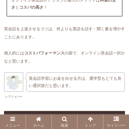
オンライン英会話レアジョブの最大のメリットは
料金の安
さ
と
コスパの高さ
！
英会話を上達させるコツは、何よりも英語を話す・聞く量を増やす
ことにあります。
個人的には
コストパフォーマンス
の面で、オンライン英会話一択か
なと思います。
英会話学習にお金を出せる方は、通学型もとても良
い選択肢だと思います。
レアジョバー
レアジョブの特徴｜DMM英会話、ネイティブキャ
ンプとの比較
メニュー
ホーム
検索
トップ
サイドバー