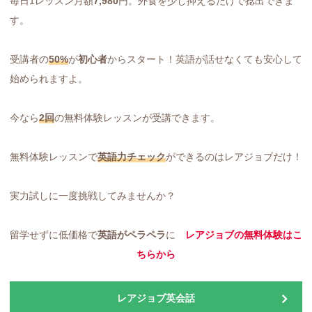
毎日1レッスン月額
7,980
円。外食を少し抑えるだけで捻出できま
す。
受講者の
50%
が
初心者
からスタート！英語が話せなくても安心して
始められますよ。
今なら
2回
の無料体験レッスンが受講できます。
無料体験レッスンで
英語力
チェック
ができるのはレアジョブだけ！
実力試しに一度挑戦してみませんか？
留学せずに低価格で
英語がペラペラ
に
レアジョブの無料体験はこ
ちらから
レアジョブ英会話