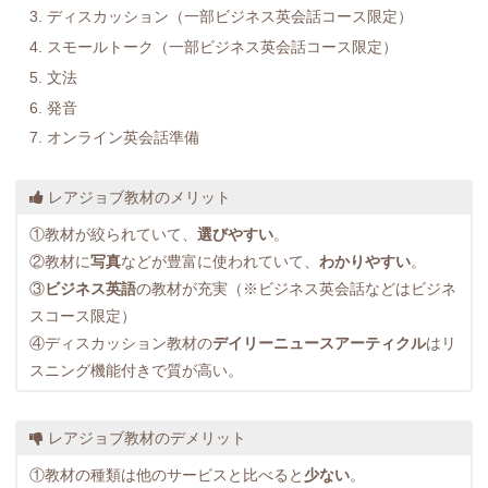
ディスカッション（一部ビジネス英会話コース限定）
スモールトーク（一部ビジネス英会話コース限定）
文法
発音
オンライン英会話準備
レアジョブ教材のメリット
①教材が絞られていて、
選びやすい
。
②教材に
写真
などが豊富に使われていて、
わかりやすい
。
③
ビジネス英語
の教材が充実（※ビジネス英会話などはビジネ
スコース限定）
④ディスカッション教材の
デイリーニュースアーティクル
はリ
スニング機能付きで質が高い。
レアジョブ教材のデメリット
①教材の種類は他のサービスと比べると
少ない
。