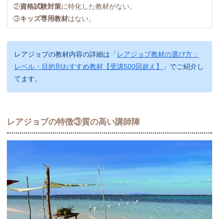
②
資格試験対策
に特化した教材がない。
③
キッズ専用教材
はない。
レアジョブの教材内容の詳細は「
レアジョブ教材の選び方：
レベル・目的別おすすめ教材【受講500回超え】
」でご紹介し
てます。
レアジョブの特徴③質の高い講師陣