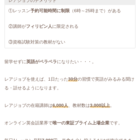
レアジョブのデメリット
①レッスン
予約可能時間に制限
（6時～25時まで）がある
②講師が
フィリピン人
に限定される
③資格試験対策の教材がない
留学せずに
英語がペラペラ
になりたい・・・。
レアジョブを使えば、1日たった
30分
の習慣で英語がみるみる聞け
る・話せるようになります。
レアジョブの在籍講師は
6,000人
、教材数は
3,000以上
。
オンライン英会話業界で
唯一の東証プライム上場企業
です。