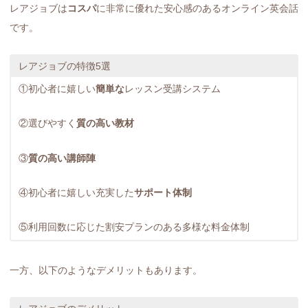
レアジョブは
コスパ
に非常に優れた安心感のあるオンライン英会話
です。
レアジョブの特徴5選
①初心者に嬉しい
簡単な
レッスン受講システム
②選びやすく
質の高い教材
③
質の高い講師陣
④初心者に嬉しい充実した
サポート体制
⑤利用回数に応じた割安プランのある多様な料金体制
一方、以下のようなデメリットもあります。