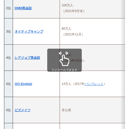
100万人
2位
DMM英会話
（2021年8月末）
80万人
3位
ネイティブキャンプ
（2021年11月）
94万人
4位
レアジョブ英会話
（2021年3月末）
スクロールできます
5位
QQ English
13万人（2017年
パンフレット
）
6位
ビズメイツ
非公表