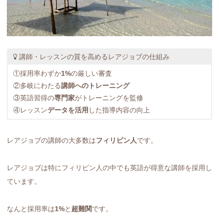
講師・レッスンの質を高めるレアジョブの仕組み
①採用率わずか
1%
の厳しい審査
②多岐にわたる
講師へのトレーニング
③英語習得の
専門家
がトレーニングを監修
④レッスン
データを活用
した指導内容の向上
レアジョブの講師の大多数は
フィリピン人
です。
レアジョブは特にフィリピン人の中でも英語が得意な講師を採用し
ています。
なんと採用率は
1%
と
超難関
です。