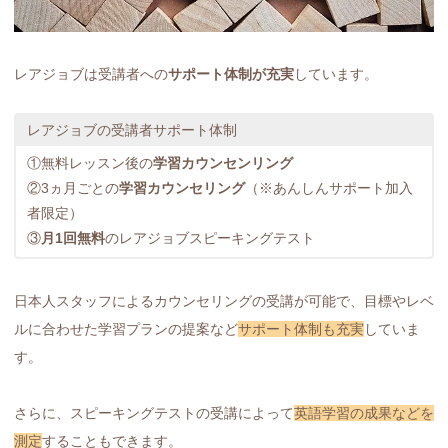
レアジョブは受講者への
サポート体制が充実
しています。
レアジョブの受講者サポート体制
①無料レッスン後の
学習カウンセンリング
②3ヵ月ごとの
学習カウンセリング
（※あんしんサポート加入
者限定）
③
月1回無料
のレアジョブスピーキングテスト
日本人スタッフによるカウンセリングの受講が可能で、目標やレベ
ルに合わせた学習プランの提案など
サポート体制も充実
していま
す。
さらに、スピーキングテストの受講によって
英語学習の成果などを
測定
することもできます。