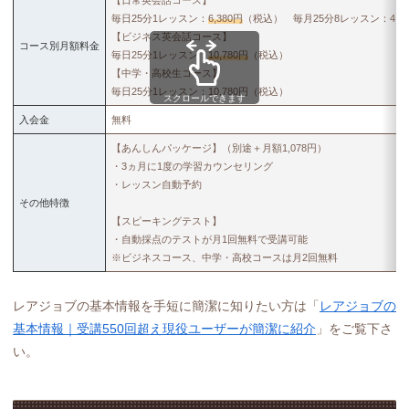
毎日25分1レッスン：
6,380円
（税込） 毎月25分8レッスン：4,6
【ビジネス英会話コース】
コース別月額料金
毎日25分1レッスン：
10,780円
（税込）
【中学・高校生コース】
毎日25分1レッスン：10,780円（税込）
スクロールできます
入会金
無料
【あんしんパッケージ】（別途＋月額1,078円）
・3ヵ月に1度の学習カウンセリング
・レッスン自動予約
その他特徴
【スピーキングテスト】
・自動採点のテストが月1回無料で受講可能
※ビジネスコース、中学・高校コースは月2回無料
レアジョブの基本情報を手短に簡潔に知りたい方は「
レアジョブの
基本情報｜受講550回超え現役ユーザーが簡潔に紹介
」をご覧下さ
い。