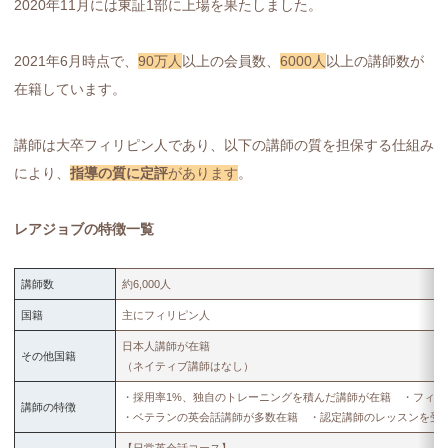
2020年11月には東証1部に上場を果たしました。
2021年6月時点で、
90万人
以上の会員数、
6000人
以上の講師数が
在籍しています。
講師は大卒フィリピン人であり、以下の講師の質を担保する仕組み
により、
指導の質に定評
があります
。
レアジョブの特徴一覧
講師数
約6,000人
国籍
主にフィリピン人
日本人講師が在籍
その他国籍
（ネイティブ講師はなし）
・採用率1%、独自のトレーニングを積んだ講師が在籍 ・フィリ
講師の特徴
・ベテランの英会話講師が多数在籍 ・認定講師のレッスンを受
【日常英会話コース】