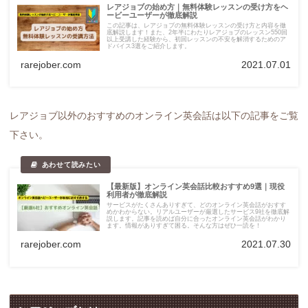
レアジョブの始め方｜無料体験レッスンの受け方をヘ
ービーユーザーが徹底解説
この記事は、レアジョブの無料体験レッスンの受け方と内容を徹
底解説します！また、2年半にわたりレアジョブのレッスン550回
以上受講した経験から、初回レッスンの不安を解消するためのア
ドバイス3選をご紹介します。
rarejober.com
2021.07.01
レアジョブ以外のおすすめのオンライン英会話は以下の記事をご覧
下さい。
【最新版】オンライン英会話比較おすすめ9選｜現役
利用者が徹底解説
サービスがたくさんありすぎて、どのオンライン英会話がおすす
めかわからない。リアルユーザーが厳選したサービス9社を徹底解
説します。記事を読めば自分に合ったオンライン英会話がわかり
ます。情報がありすぎて困る。そんな方はぜひ一読を！
rarejober.com
2021.07.30