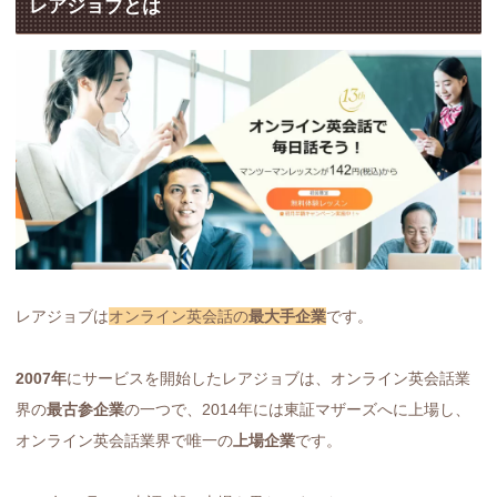
レアジョブとは
レアジョブは
オンライン英会話の
最大手企業
です。
2007年
にサービスを開始したレアジョブは、オンライン英会話業
界の
最古参企業
の一つで、2014年には東証マザーズへに上場し、
オンライン英会話業界で唯一の
上場企業
です。