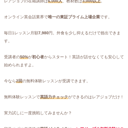
レアジョブの在籍講師は
6,000人
、教材数は
3,000以上
。
オンライン英会話業界で
唯一の東証プライム上場企業
です。
毎日1レッスン月額
7,980
円。外食を少し抑えるだけで捻出できま
す。
受講者の
50%
が
初心者
からスタート！英語が話せなくても安心して
始められますよ。
今なら
2回
の無料体験レッスンが受講できます。
無料体験レッスンで
英語力
チェック
ができるのはレアジョブだけ！
実力試しに一度挑戦してみませんか？