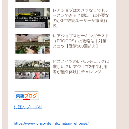
レアジョブはカメラなしでもレ
ッスンできる？顔出しは必要な
のか3年継続ユーザーが徹底解
説
レアジョブスピーキングテスト
（PROGOS）の攻略法｜対策
とコツ【受講500回超え】
ビズメイツのレベルチェックは
厳しい？レアジョブ2年半利用
者が無料体験にチャレンジ
にほんブログ村
https://www.ichijo-life.info/mitsui-rehouse/