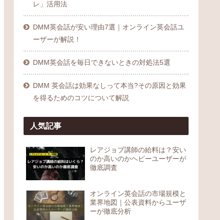
レ」活用法
DMM英会話が安い理由7選｜オンライン英会話ユ
ーザーが解説！
DMM英会話を毎日できないときの対処法5選
DMM 英会話は効果なしって本当?その原因と効果
を得るためのコツについて解説
人気記事
レアジョブ講師の給料は？安い
のか高いのかヘビーユーザーが
徹底調査
オンライン英会話の市場規模と
業界地図｜公表資料からユーザ
ーが徹底分析