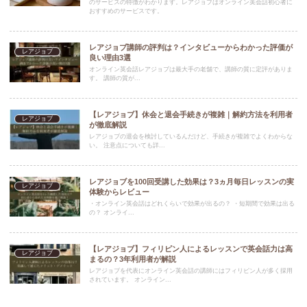
のサービスの特徴がわかります。レアジョブはオンライン英会話初心者に
おすすめのサービスです。
レアジョブ講師の評判は？インタビューからわかった評価が
レアジョブ
良い理由3選
オンライン英会話レアジョブは最大手の老舗で、講師の質に定評がありま
す。 講師の質が...
【レアジョブ】休会と退会手続きが複雑｜解約方法を利用者
レアジョブ
が徹底解説
レアジョブの退会を検討しているんだけど、手続きが複雑でよくわからな
い。 注意点についても詳...
レアジョブを100回受講した効果は？3ヵ月毎日レッスンの実
レアジョブ
体験からレビュー
・オンライン英会話はどれくらいで効果が出るの？ ・短期間で効果は出る
の？ オンライ...
【レアジョブ】フィリピン人によるレッスンで英会話力は高
レアジョブ
まるの？3年利用者が解説
レアジョブを代表にオンライン英会話の講師にはフィリピン人が多く採用
されています。 オンライン...