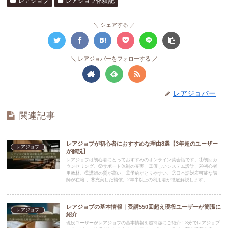
レアジョブ
レアジョブ体験記
シェアする
レアジョバーをフォローする
レアジョバー
関連記事
レアジョブが初心者におすすめな理由8選【3年超のユーザー
レアジョブ
が解説】
レアジョブは初心者にとっておすすめのオンライン英会話です。①初回カ
ウンセリング、②サポート体制の充実、③優しいシステム設計、④初心者
用教材、⑤講師の質が高い、⑥予約がとりやすい、⑦日本語対応可能な講
師が在籍 、⑧充実した補償。2年半以上の利用者が徹底解説します。
レアジョブの基本情報｜受講550回超え現役ユーザーが簡潔に
レアジョブ
紹介
現役ユーザーがレアジョブの基本情報を超簡潔にご紹介！3分でレアジョブ