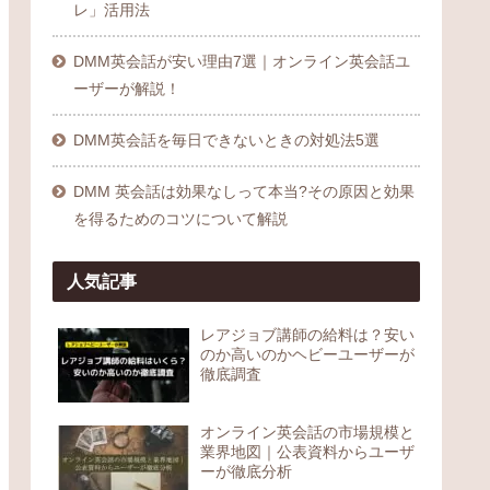
レ」活用法
DMM英会話が安い理由7選｜オンライン英会話ユ
ーザーが解説！
DMM英会話を毎日できないときの対処法5選
DMM 英会話は効果なしって本当?その原因と効果
を得るためのコツについて解説
人気記事
レアジョブ講師の給料は？安い
のか高いのかヘビーユーザーが
徹底調査
オンライン英会話の市場規模と
業界地図｜公表資料からユーザ
ーが徹底分析