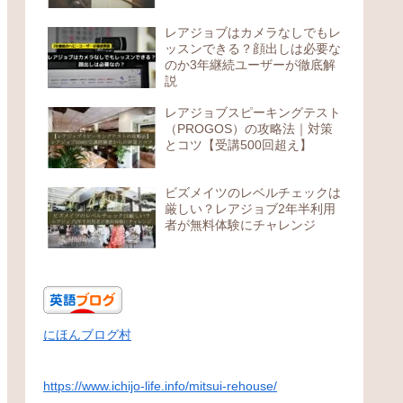
レアジョブはカメラなしでもレ
ッスンできる？顔出しは必要な
のか3年継続ユーザーが徹底解
説
レアジョブスピーキングテスト
（PROGOS）の攻略法｜対策
とコツ【受講500回超え】
ビズメイツのレベルチェックは
厳しい？レアジョブ2年半利用
者が無料体験にチャレンジ
にほんブログ村
https://www.ichijo-life.info/mitsui-rehouse/