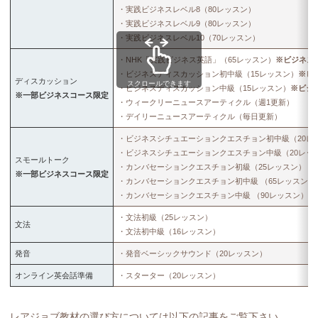
・実践ビジネスレベル8（80レッスン）
・実践ビジネスレベル9（80レッスン）
・実践ビジネスレベル10（70レッスン）
・NHK「実践ビジネス英語」（65レッスン）
※ビジネス
・ビジネスディスカッション初中級（15レッスン）
※ビ
ディスカッション
スクロールできます
・ビジネスディスカッション中級（15レッスン）
※ビジ
※一部ビジネスコース限定
・ウィークリーニュースアーティクル（週1更新）
・デイリーニュースアーティクル（毎日更新）
・ビジネスシチュエーションクエスチョン初中級（20レ
・ビジネスシチュエーションクエスチョン中級（20レッ
スモールトーク
・カンバセーションクエスチョン初級（25レッスン）
※一部ビジネスコース限定
・カンバセーションクエスチョン初中級 （65レッスン）
・カンバセーションクエスチョン中級 （90レッスン）
・文法初級（25レッスン）
文法
・文法初中級（16レッスン）
発音
・発音ベーシックサウンド（20レッスン）
オンライン英会話準備
・スターター（20レッスン）
レアジョブ教材の選び方については以下の記事をご覧下さい。