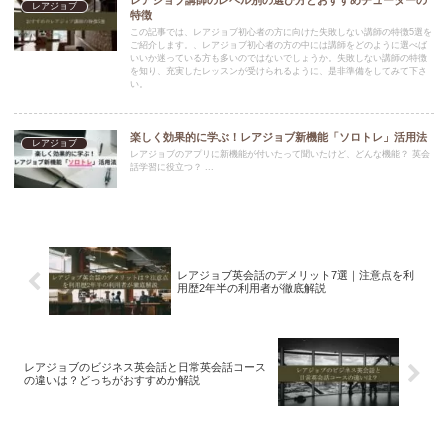
レアジョブ
特徴
この記事では、レアジョブ初心者の方に向けた失敗しない講師の特徴5選を
ご紹介します。、レアジョブ初心者の方の中には講師をどのように選べば
いいか迷っている方も多いのではないでしょうか。失敗しない講師の特徴
を知り、充実したレッスンが受けられるように、是非準備をしてみて下さ
い。
楽しく効果的に学ぶ！レアジョブ新機能「ソロトレ」活用法
レアジョブ
レアジョブのアプリに新機能が付いたって聞いたけど、どんな機能？ 英会
話学習に役立つ？ ...
レアジョブ英会話のデメリット7選｜注意点を利
用歴2年半の利用者が徹底解説
レアジョブのビジネス英会話と日常英会話コース
の違いは？どっちがおすすめか解説