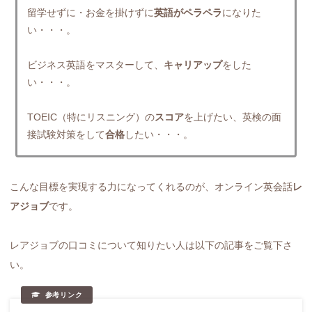
留学せずに・お金を掛けずに
英語がペラペラ
になりた
い・・・。
ビジネス英語をマスターして、
キャリアップ
をした
い・・・。
TOEIC（特にリスニング）の
スコア
を上げたい、英検の面
接試験対策をして
合格
したい・・・。
こんな目標を実現する力になってくれるのが、オンライン英会話
レ
アジョブ
です。
レアジョブの口コミについて知りたい人は以下の記事をご覧下さ
い。